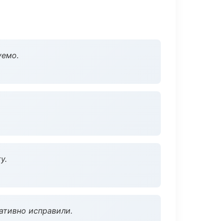
уемо.
у.
ативно исправили.