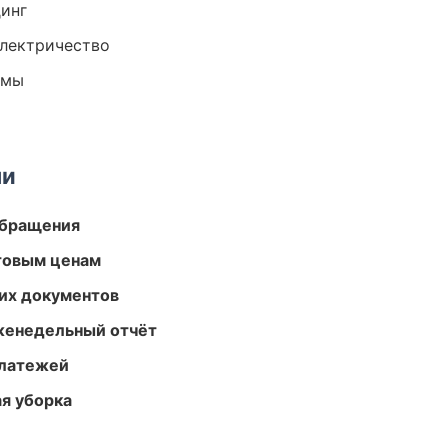
динг
электричество
емы
ми
обращения
птовым ценам
их документов
женедельный отчёт
платежей
ая уборка