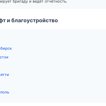
ирует бригаду и ведёт отчётность.
т и благоустройство
ибирск
сток
ьятти
ополь