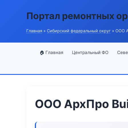
Портал ремонтных ор
Главная
»
Сибирский федеральный округ
» ООО А
🏠 Главная
Центральный ФО
Севе
ООО АрхПро Bui