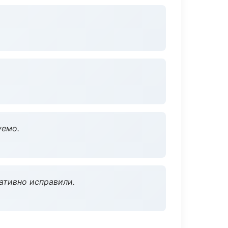
уемо.
ативно исправили.