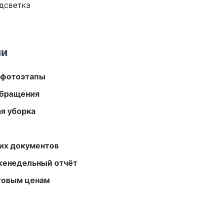
одсветка
ми
 фотоэтапы
обращения
ая уборка
их документов
женедельный отчёт
птовым ценам