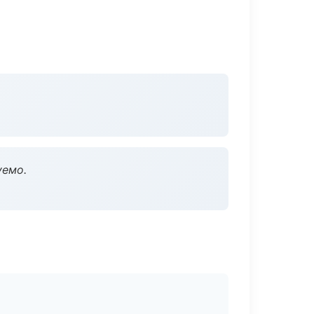
уемо.