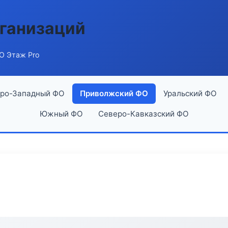
ганизаций
О Этаж Pro
ро-Западный ФО
Приволжский ФО
Уральский ФО
Южный ФО
Северо-Кавказский ФО