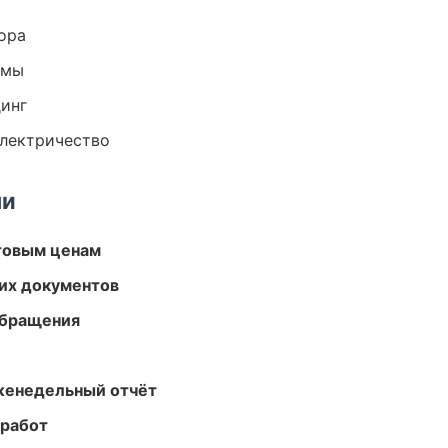
ора
емы
динг
электричество
ми
птовым ценам
их документов
обращения
женедельный отчёт
 работ