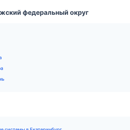
лжский федеральный округ
а
фа
мь
е системы в Екатеринбург