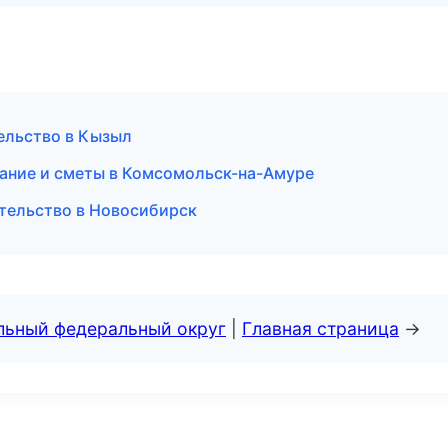
ельство в Кызыл
ание и сметы в Комсомольск-на-Амуре
тельство в Новосибирск
альный федеральный округ
|
Главная страница
→