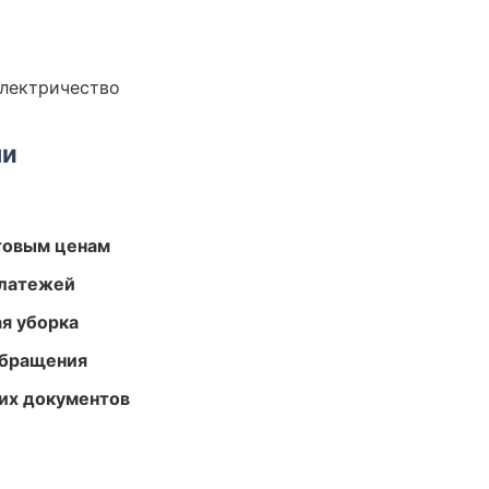
электричество
ми
птовым ценам
платежей
ая уборка
обращения
их документов