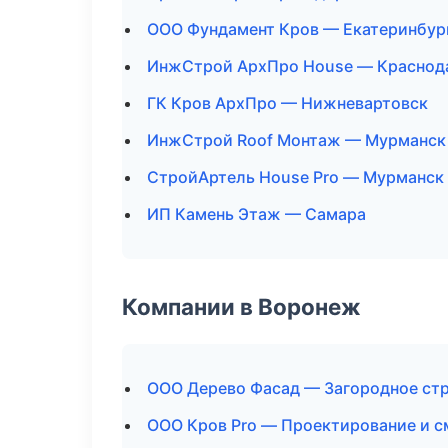
ООО Фундамент Кров — Екатеринбур
ИнжСтрой АрхПро House — Краснод
ГК Кров АрхПро — Нижневартовск
ИнжСтрой Roof Монтаж — Мурманск
СтройАртель House Pro — Мурманск
ИП Камень Этаж — Самара
Компании в Воронеж
ООО Дерево Фасад — Загородное ст
ООО Кров Pro — Проектирование и 