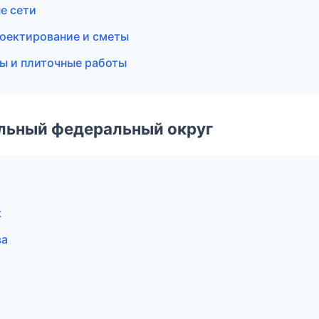
е сети
оектирование и сметы
лы и плиточные работы
альный федеральный округ
к
ва