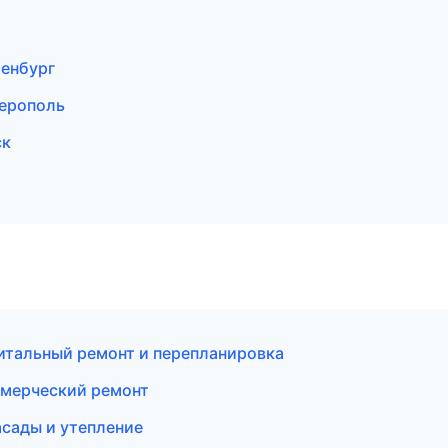
енбург
ерополь
ск
тальный ремонт и перепланировка
ммерческий ремонт
сады и утепление