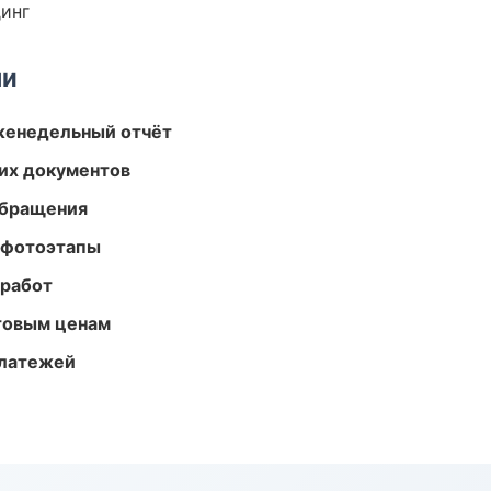
динг
ми
женедельный отчёт
их документов
обращения
 фотоэтапы
 работ
птовым ценам
платежей