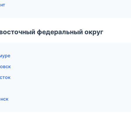
нт
евосточный федеральный округ
муре
ровск
сток
инск