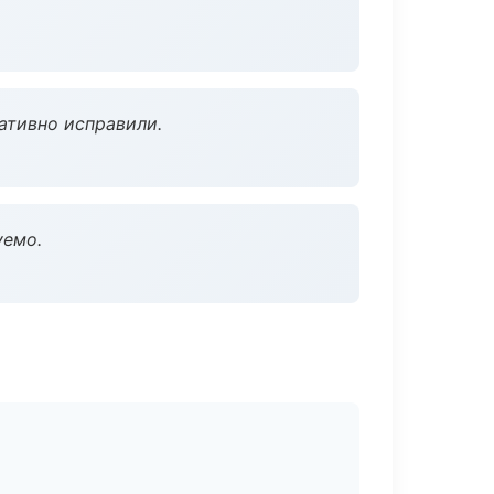
ативно исправили.
уемо.