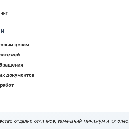
динг
ми
птовым ценам
платежей
обращения
их документов
 работ
чество отделки отличное, замечаний минимум и их опер