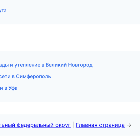
уга
ды и утепление в Великий Новгород
сети в Симферополь
и в Уфа
альный федеральный округ
|
Главная страница
→