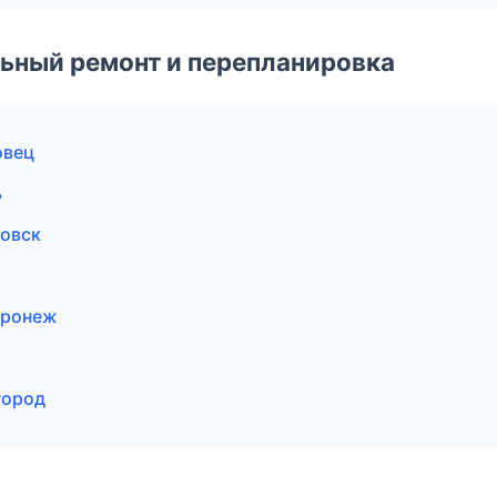
ьный ремонт и перепланировка
овец
ь
овск
оронеж
город