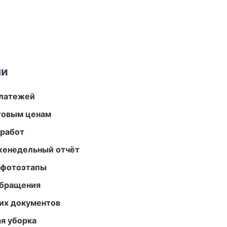
ми
платежей
птовым ценам
 работ
женедельный отчёт
 фотоэтапы
обращения
их документов
ая уборка