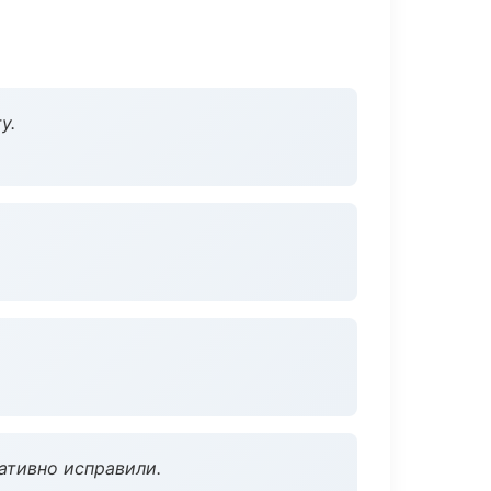
у.
ативно исправили.