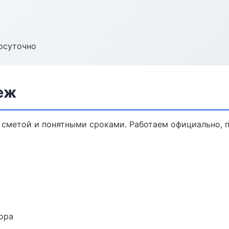
осуточно
еж
 сметой и понятными сроками. Работаем официально, п
ора