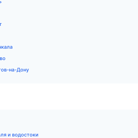
ь
т
чкала
во
тов-на-Дону
ля и водостоки