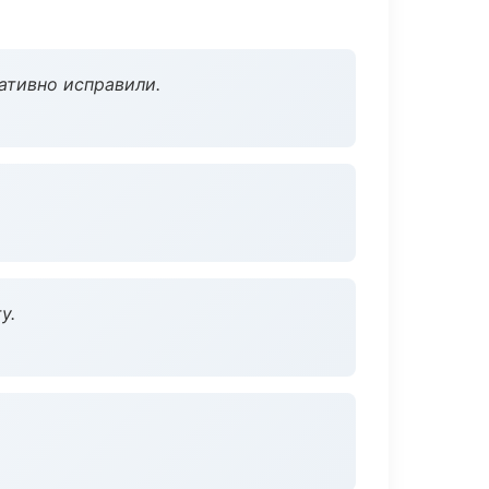
ативно исправили.
у.