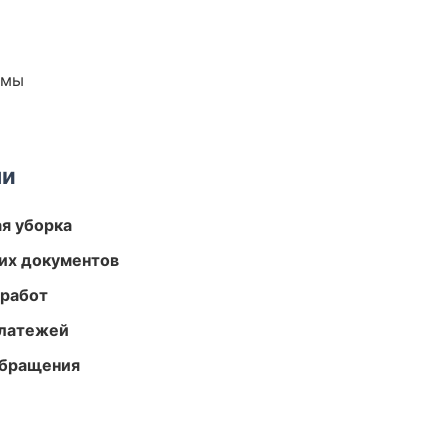
емы
ми
ая уборка
их документов
 работ
платежей
обращения